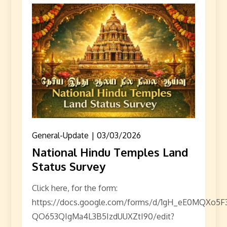
General-Update
03/03/2026
National Hindu Temples Land
Status Survey
Click here, for the form:
https://docs.google.com/forms/d/1gH_eE0MQXo5
QO653QIgMa4L3B5IzdUUXZtI90/edit?