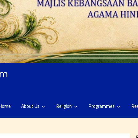
am
Home
About Us
Religion
Programmes
Re