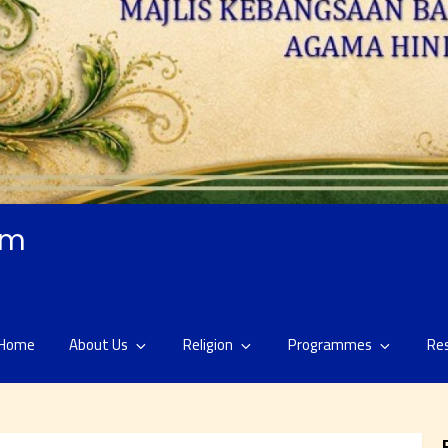
am
Home
About Us
Religion
Programmes
Re