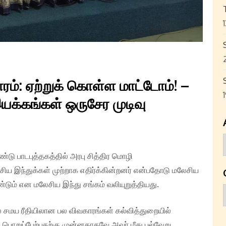
ரம்: ஏற்றுக் கொள்ள மாட்டோம்! –
யக்கங்கள் ஒருசேர முடிவு
்டு பாடபுத்தகத்தில் அரபு சித்திர மொழி
சிய இந்துக்கள் முற்றாக எதிர்க்கின்றனர் என்பதோடு மலேசிய
டும் என மலேசிய இந்து சங்கம் வலியுறுத்தியது.
் சமய ரீதியிலான பல விவகாரங்கள் கல்வித்துறையில்
ொறுப்பேற்பதற்கு முன்னதாகவே அவர் மீது பல்வேறு