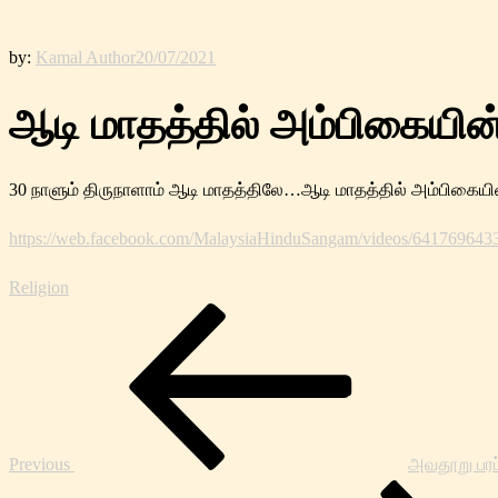
by:
Kamal Author
20/07/2021
ஆடி மாதத்தில் அம்பிகையின
30 நாளும் திருநாளாம் ஆடி மாதத்திலே…ஆடி மாதத்தில் அம்பிகையி
https://web.facebook.com/MalaysiaHinduSangam/videos/641769643
Religion
Post
Previous
navigation
Post
Previous
அவதூறு பரப்ப
Next