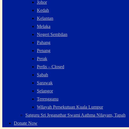
Johor
Kedah
Kelantan
Melaka
Negeri Sembilan
Pahang
Penang
Perak
Perlis – Closed
Sabah
Sarawak
Selangor
Terengganu
Wilayah Persekutuan Kuala Lumpur
Satguru Sri Jeganathar Swami Aathma Nilayam, Tapah
Donate Now