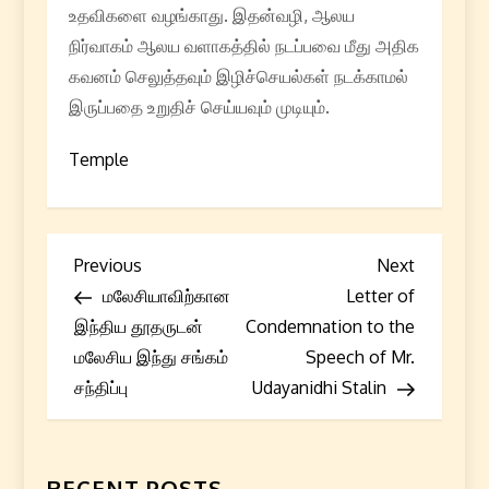
உதவிகளை வழங்காது. இதன்வழி, ஆலய
நிர்வாகம் ஆலய வளாகத்தில் நடப்பவை மீது அதிக
கவனம் செலுத்தவும் இழிச்செயல்கள் நடக்காமல்
இருப்பதை உறுதிச் செய்யவும் முடியும்.
Temple
P
Previous
Next
Previous
Next
Post
Post
மலேசியாவிற்கான
Letter of
o
இந்திய தூதருடன்
Condemnation to the
s
மலேசிய இந்து சங்கம்
Speech of Mr.
சந்திப்பு
Udayanidhi Stalin
t
n
RECENT POSTS