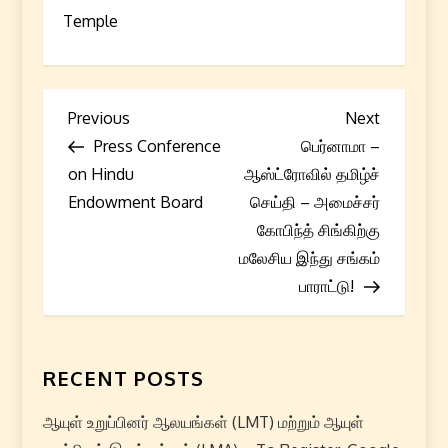
Temple
P
Previous
Next
Previous
Next
Post
Post
Press Conference
பெர்னாமா –
o
on Hindu
ஆஸ்ட்ரோவில் தமிழ்ச்
s
Endowment Board
செய்தி – அமைச்சர்
கோபிந்த் சிங்கிற்கு
t
மலேசிய இந்து சங்கம்
பாராட்டு!
n
a
RECENT POSTS
v
i
ஆயுள் உறுப்பினர் ஆலயங்கள் (LMT) மற்றும் ஆயுள்