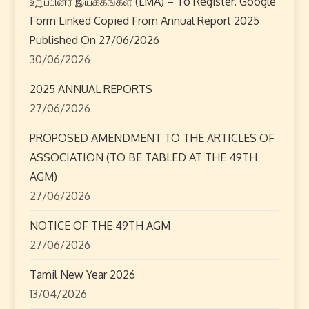
உறுப்பினர் இயக்கங்கள் (LMA) – To Register. Google
g
Form Linked Copied From Annual Report 2025
Published On 27/06/2026
a
30/06/2026
t
2025 ANNUAL REPORTS
i
27/06/2026
o
PROPOSED AMENDMENT TO THE ARTICLES OF
ASSOCIATION (TO BE TABLED AT THE 49TH
n
AGM)
27/06/2026
NOTICE OF THE 49TH AGM
27/06/2026
Tamil New Year 2026
13/04/2026