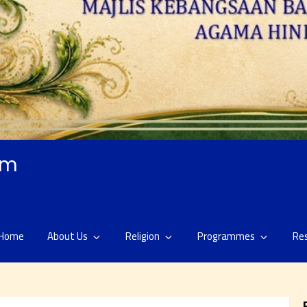
am
Home
About Us
Religion
Programmes
Re