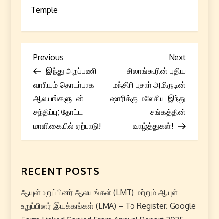
Temple
P
Previous
Next
Previous
Next
Post
Post
இந்து அறப்பணி
சிலாங்கூரின் புதிய
o
வாரியம் தொடர்பாக
மந்திரி புசார் அமிருடின்
s
ஆலயங்களுடன்
ஷாரிக்கு மலேசிய இந்து
சந்திப்பு; தோட்ட
சங்கத்தின்
t
மாளிகையில் ஏற்பாடு!
வாழ்த்துகள்!
n
a
RECENT POSTS
v
ஆயுள் உறுப்பினர் ஆலயங்கள் (LMT) மற்றும் ஆயுள்
i
உறுப்பினர் இயக்கங்கள் (LMA) – To Register. Google