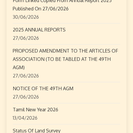
Form Linked Copied From Annual Report 2025
g
Published On 27/06/2026
30/06/2026
a
2025 ANNUAL REPORTS
t
27/06/2026
i
PROPOSED AMENDMENT TO THE ARTICLES OF
o
ASSOCIATION (TO BE TABLED AT THE 49TH
AGM)
n
27/06/2026
NOTICE OF THE 49TH AGM
27/06/2026
Tamil New Year 2026
13/04/2026
Status Of Land Survey