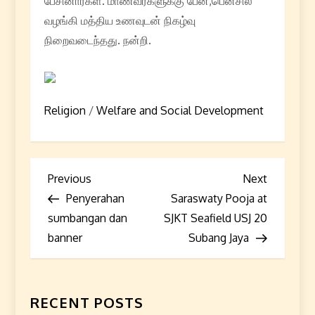
பேசினார்கள். மாணவர்களுக்கு பேன்,பென்சில்
வழங்கி மத்திய உணவுடன் நிகழ்வு
நிறைவடைந்தது. நன்றி.
Religion
/
Welfare and Social Development
P
Previous
Next
Previous
Next
Post
Post
Penyerahan
Saraswaty Pooja at
o
sumbangan dan
SJKT Seafield USJ 20
s
banner
Subang Jaya
t
n
RECENT POSTS