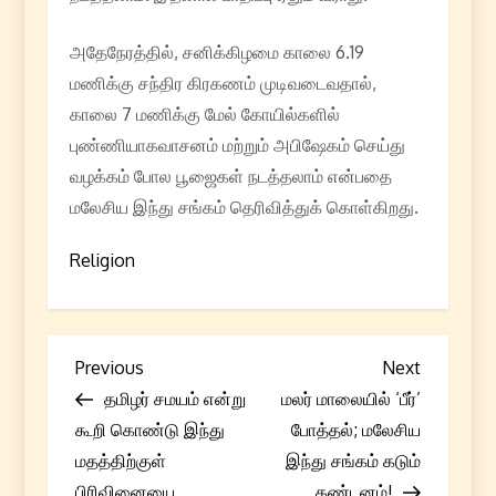
அதேநேரத்தில், சனிக்கிழமை காலை 6.19
மணிக்கு சந்திர கிரகணம் முடிவடைவதால்,
காலை 7 மணிக்கு மேல் கோயில்களில்
புண்ணியாகவாசனம் மற்றும் அபிஷேகம் செய்து
வழக்கம் போல பூஜைகள் நடத்தலாம் என்பதை
மலேசிய இந்து சங்கம் தெரிவித்துக் கொள்கிறது.
Religion
P
Previous
Next
Previous
Next
Post
Post
தமிழர் சமயம் என்று
மலர் மாலையில் ‘பீர்’
o
கூறி கொண்டு இந்து
போத்தல்; மலேசிய
s
மதத்திற்குள்
இந்து சங்கம் கடும்
பிரிவினையை
கண்டனம்!