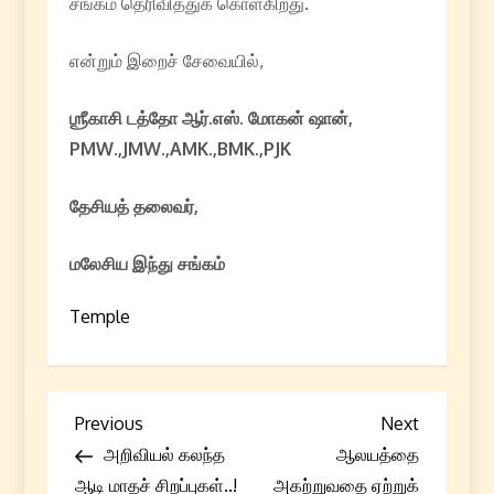
சங்கம் தெரிவித்துக் கொள்கிறது.
என்றும் இறைச் சேவையில்,
ஶ்ரீகாசி டத்தோ ஆர்.எஸ். மோகன் ஷான்,
PMW.,JMW.,AMK.,BMK.,PJK
தேசியத் தலைவர்,
மலேசிய இந்து சங்கம்
Temple
P
Previous
Next
Previous
Next
Post
Post
அறிவியல் கலந்த
ஆலயத்தை
o
ஆடி மாதச் சிறப்புகள்..!
அகற்றுவதை ஏற்றுக்