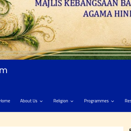
am
Home
About Us
Religion
Programmes
Re