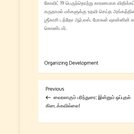
கோவிட் 19 பெருந்தொற்று காரணமாக விதிக்கப்பட
கருதாமல் மக்களுக்கு உதவி செய்த அங்கத்தி
ஶ்ரீகாசி டத்தோ ஆர்.எஸ். மோகன் ஷான்னின் 
கொண்டார்.
Organizing Development
P
Previous
Previous
Post
வைரலாகும் பரிந்துரை; இன்னும் ஒப்புதல்
o
கிடைக்கவில்லை!
s
t