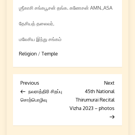
ஶ்ரீகாசி சங்கபூசன் தங்க. கணேசன் AMN.,ASA
தேசியத் தலைவர்,
மலேசிய இந்து சங்கம்
Religion
/
Temple
P
Previous
Next
Previous
Next
Post
Post
நவராத்திரி சிறப்பு
45th National
o
சொற்பொழிவு
Thirumurai Recital
s
Vizha 2023 – photos
t