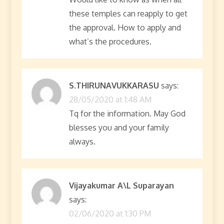
i
these temples can reapply to get
o
the approval. How to apply and
what’s the procedures.
n
S.THIRUNAVUKKARASU
says:
28/05/2020 at 1:48 AM
Tq for the information. May God
blesses you and your family
always.
Vijayakumar A\L Suparayan
says:
02/06/2020 at 1:30 PM