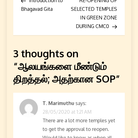
Post
Post
Introduction to
RE-OPENING OF
o
Bhagavad Gita
SELECTED TEMPLES
s
IN GREEN ZONE
DURING CMC0
t
n
3 thoughts on
a
“
ஆலயங்களை மீண்டும்
v
திறத்தல்; அதற்கான SOP
”
i
g
T. Marimuthu
says:
28/05/2020 at 1:21 AM
a
There are a lot more temples yet
t
to get the approval to reopen.
Would like to know as when all