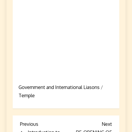
Government and International Liasons
/
Temple
P
Previous
Next
Previous
Next