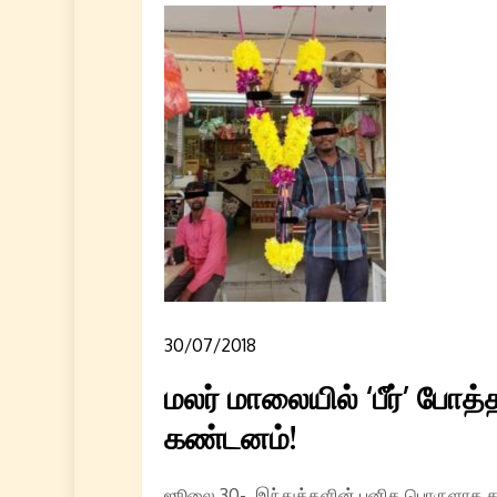
30/07/2018
மலர் மாலையில் ‘பீர்’ போத்
கண்டனம்!
ஜூலை 30- இந்துக்களின் புனித பொருளாக கருதப்