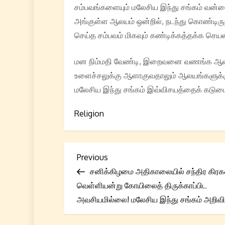
சம்பவங்களையும் மலேசிய இந்து சங்கம் வன்ம
அங்குள்ள ஆலயம் ஒன்றில், நடந்து கொண்டிரு
செய்த சம்பவம் மிகவும் கண்டிக்கத்தக்க செயல
மன நிம்மதி வேண்டி, இறைவனை வணங்க ஆலயத்
உளைச்சலுக்கு ஆளாகுவதாலும் ஆலயங்களுக்கு
மலேசிய இந்து சங்கம் இவ்விசயத்தைக் கடும
Religion
P
Previous
Previous
Post
சனிக்கிழமை அதிகாலையில் சந்திர கிர
o
வெள்ளியன்று கோயிலைத் திருக்காப்பிட
s
அவசியமில்லை! மலேசிய இந்து சங்கம் அறிவிப்