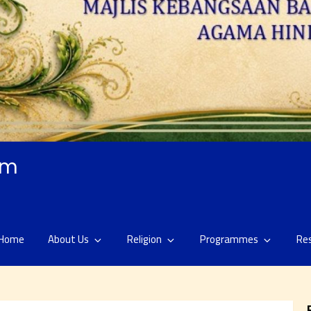
am
Home
About Us
Religion
Programmes
Re