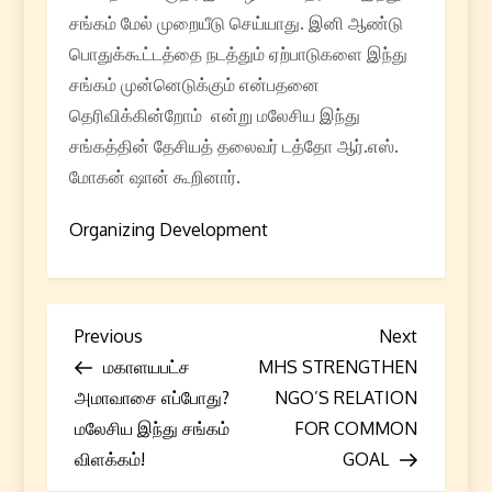
சங்கம் மேல் முறையீடு செய்யாது. இனி ஆண்டு
பொதுக்கூட்டத்தை நடத்தும் ஏற்பாடுகளை இந்து
சங்கம் முன்னெடுக்கும் என்பதனை
தெரிவிக்கின்றோம் என்று மலேசிய இந்து
சங்கத்தின் தேசியத் தலைவர் டத்தோ ஆர்.எஸ்.
மோகன் ஷான் கூறினார்.
Organizing Development
P
Previous
Next
Previous
Next
Post
Post
மகாளயபட்ச
MHS STRENGTHEN
o
அமாவாசை எப்போது?
NGO’S RELATION
s
மலேசிய இந்து சங்கம்
FOR COMMON
விளக்கம்!
GOAL
t