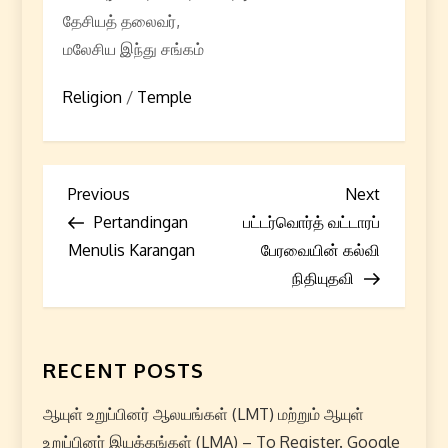
தேசியத் தலைவர்,
மலேசிய இந்து சங்கம்
Religion
/
Temple
P
Previous
Next
Previous
Next
Post
Post
Pertandingan
பட்டர்வொர்த் வட்டாரப்
o
Menulis Karangan
பேரவையின் கல்வி
s
நிதியுதவி
t
n
RECENT POSTS
a
ஆயுள் உறுப்பினர் ஆலயங்கள் (LMT) மற்றும் ஆயுள்
உறுப்பினர் இயக்கங்கள் (LMA) – To Register. Google