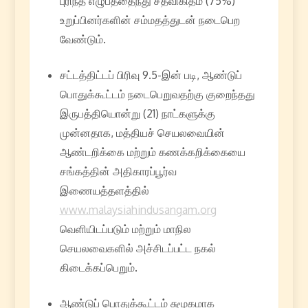
புரிந்த எழுபத்தைந்து சதவிகிதம் (75%)
உறுப்பினர்களின் சம்மதத்துடன் நடைபெற
வேண்டும்.
சட்டத்திட்டப் பிரிவு 9.5-இன் படி, ஆண்டுப்
பொதுக்கூட்டம் நடைபெறுவதற்கு குறைந்தது
இருபத்தியொன்று (21) நாட்களுக்கு
முன்னதாக, மத்தியச் செயலவையின்
ஆண்டறிக்கை மற்றும் கணக்கறிக்கையை
சங்கத்தின் அதிகாரப்பூர்வ
இணையத்தளத்தில்
www.malaysiahindusangam.org
வெளியிடப்படும் மற்றும் மாநில
செயலவைகளில் அச்சிடப்பட்ட நகல்
கிடைக்கப்பெறும்.
ஆண்டுப் பொதுக்கூட்டம் சுமூகமாக