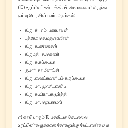
(10) உறுப்பினர்கள் மத்தியச் செயலவையிலிருந்து
ஓய்வு பெறுகின்றனர். அவர்கள்:
திரு. சி. எம். கோபாலன்
டத்தோ செ.மதுரைவீரன்
திரு. த.கணேசன்
திருமதி. த.கௌரி
திரு. சு.சுப்பையா
குமாரி சா.மீனாட்சி
திரு பாலசுப்ரமணியம் கருப்பையா
திரு. மா. முணியாண்டி
திரு. சு.விநாயகமூர்த்தி
திரு. மா. ஜெயராமன்
எ) காலியாகும் 10 மத்தியச் செயலவை
உறுப்பினர்களுக்கான தேர்தலுக்கு வேட்பாளர்களை