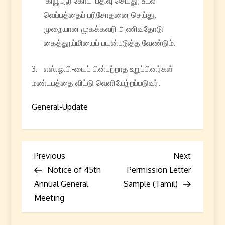
‘கியூஆர் கோட்’ பதிவு செய்து, உடல்
வெப்பத்தைப் பரிசோதனை செய்து,
முறையான முகக்கவரி அணிவதோடு
கைத்தூய்மியைப் பயன்படுத்த வேண்டும்.
3. எஸ்.ஓ.பி-யைப் பின்பற்றாத உறுப்பினர்கள்
மண்டபத்தை விட்டு வெளியேற்றப்படுவர்.
General-Update
P
Previous
Next
Previous
Next
Post
Post
Notice of 45th
Permission Letter
o
Annual General
Sample (Tamil)
s
Meeting