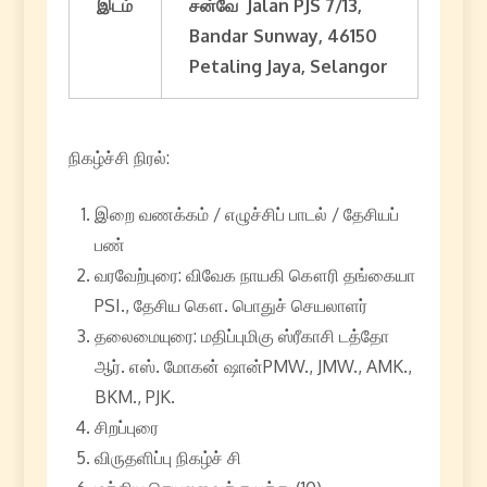
இடம்
சன்வே
Jalan PJS 7/13,
Bandar Sunway, 46150
Petaling Jaya, Selangor
நிகழ்ச்சி நிரல்:
இறை வணக்கம் / எழுச்சிப் பாடல் / தேசியப்
பண்
வரவேற்புரை: விவேக நாயகி கௌரி தங்கையா
PSI., தேசிய கௌ. பொதுச் செயலாளர்
தலைமையுரை: மதிப்புமிகு ஸ்ரீகாசி டத்தோ
ஆர். எஸ். மோகன் ஷான்PMW., JMW., AMK.,
BKM., PJK.
சிறப்புரை
விருதளிப்பு நிகழ்ச் சி