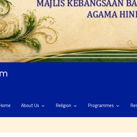
am
Home
About Us
Religion
Programmes
Re