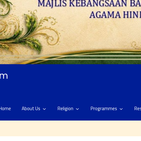
am
Home
About Us
Religion
Programmes
Re