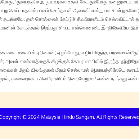
்தபோது,
‘
துன்பத்தில்
இருப்பவர்கள் உதவி கேட்கும்போது தன்னுடைய உயி
ாறு செய்யாதவன் பாவம் செய்தவன் ஆவான்’ என்று பல சான்றுகளோடு வல
 தயங்கவே, தன் சொல்லைக் கேட்டுச் சிவபிரானிடம் செல்லவிட்டால் தா
ிவபிரானின் கோபத்தால் இறப்பது சிறப்பு என்றெண்ணி, இரதிதேவியோட
் கைலை மலையில் ஏறினான்; ஏறும்போது, வழியிலிருந்த பறவைகள்மீது
; அவன் எண்ணத்தைக் கிழக்குக் கோபுர வாயிலில் இருந்த நந்திதேவர்
றவைகள் மீதும் விலங்குகள் மீதும் செல்லாமல் ஆகாயத்திலேயெ தடை
், தலைவராகிய சிவபிரானிடம் நிறைவேறுமா? என்ன நடந்தது என்பதை
Copyright © 2024 Malaysia Hindu Sangam. All Rights Reserve