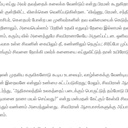
ரம்பு எய்து அவர் தவத்தைக் கலைக்க வேண்டும் என்று பிரமன் கூறுகிற
் குன்றிலிட்ட விளக்கென வெளிப்படுகின்றன. “விஷ்ணு, பிரமன், சந
், காசிபர், கௌதமர் போன்ற பல முனிவர்களின் தவ வலிமையைக் கெடுத
ினாலும், அவையெல்லாம் ‘பிறரின் உதவி எதுவும் தேவை இல்லாமல் தன
ணம், கரும்பு வில் அனைத்துமே சிவபிரானாலேயே அருளப்பட்டன. ஒளிவடி
வடிவாக உள்ள சிவனின் கையிலும் தீ, கண்ணிலும் நெருப்ப; சிரிப்போ மு
ளங்கும் சிவனை நோக்கி மலர்க் கணையை எய்துவிட்டுத் தான் உயிரோடு
ஐம்புலன் முதலிய கருவிகளோடு கூடிய உடலையும், வாழ்க்கைக்கு வேண்
ன் இறைவனே என்னும் உண்மை சுட்டப்படுகிறது; மேலும், சிவபிரான் ஆசா
டர்ந்து, “ஆதிகாலத்தில் உலகத்தைப் படைக்கும் பொருட்டுத் தம்மோடு
ானை நானா மயல் செய்வது?” என்று மன்மதன் கேட்கும் கேள்வி சி
ும் வண்ணம் அமைந்துள்ளது. சிவபிரான் ஆசாபாசங்களுக்கு அப்பாற்
ோம்.