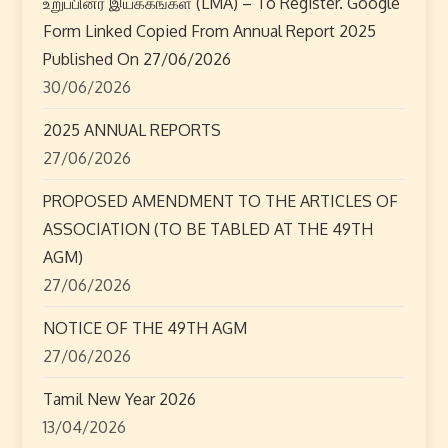
உறுப்பினர் இயக்கங்கள் (LMA) – To Register. Google
s
Form Linked Copied From Annual Report 2025
p
Published On 27/06/2026
30/06/2026
a
2025 ANNUAL REPORTS
g
27/06/2026
i
PROPOSED AMENDMENT TO THE ARTICLES OF
ASSOCIATION (TO BE TABLED AT THE 49TH
n
AGM)
a
27/06/2026
t
NOTICE OF THE 49TH AGM
27/06/2026
i
Tamil New Year 2026
o
13/04/2026