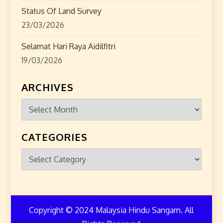
n
Status Of Land Survey
23/03/2026
Selamat Hari Raya Aidilfitri
19/03/2026
ARCHIVES
Archives
CATEGORIES
Categories
Copyright © 2024 Malaysia Hindu Sangam. All