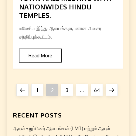
NATIONWIDES HINDU
TEMPLES.
மலேசிய இந்து ஆலயங்களுடனான அவசர
சந்திப்புக்கூட்டம்.
Read More
P
Previous
Page
Page
Page
Page
Next
1
2
3
…
64
o
page
page
s
RECENT POSTS
t
ஆயுள் உறுப்பினர் ஆலயங்கள் (LMT) மற்றும் ஆயுள்