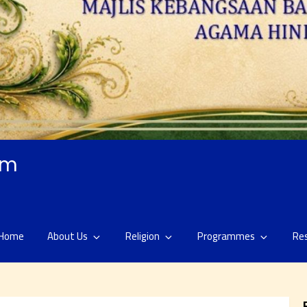
am
Home
About Us
Religion
Programmes
Re