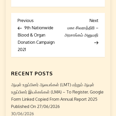
P
Previous
Next
Previous
Next
Post
Post
9th Nationwide
மகா சிவராத்திரி –
o
Blood & Organ
அரசாங்கம் அனுமதி
s
Donation Campaign
2021
t
n
RECENT POSTS
a
ஆயுள் உறுப்பினர் ஆலயங்கள் (LMT) மற்றும் ஆயுள்
v
உறுப்பினர் இயக்கங்கள் (LMA) – To Register. Google
i
Form Linked Copied From Annual Report 2025
Published On 27/06/2026
g
30/06/2026