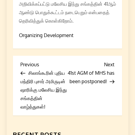
அறிவிக்கப்பட்டு மலேசிய இந்து சங்கத்தின் 41ஆம்
ஆண்டு பொதுக்கூட்டம் நடைபெறும் என்பதைத்
தெரிவித்துக் கொள்கிறோம்.
Organizing Development
P
Previous
Next
Previous
Next
Post
Post
சிலாங்கூரின் புதிய
41st AGM of MHS has
o
மந்திரி புசார் அமிருடின்
been postponed!
s
ஷாரிக்கு மலேசிய இந்து
சங்கத்தின்
t
வாழ்த்துகள்!
n
a
RECENT POSTS