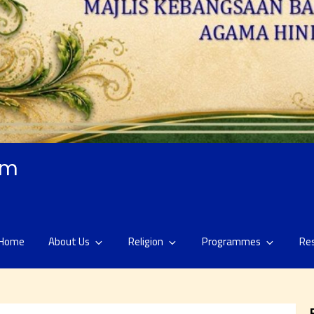
am
Home
About Us
Religion
Programmes
Re