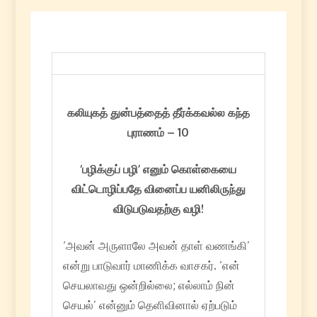
கலியுகத் துன்பத்தைத் தீர்க்கவல்ல கந்த
புராணம் – 10
‘பழிக்குப் பழி’ எனும் கொள்கையை
விட்டொழிப்பதே வினைப்ப யனிலிருந்து
விடுபடுவதற்கு வழி!
‘அவன் அருளாலே அவன் தாள் வணங்கி’
என்று பாடுவார் மாணிக்க வாசகர். ‘என்
செயலாவது ஒன்றில்லை; எல்லாம் நின்
செயல்’ என்னும் தெளிவினால் ஏற்படும்