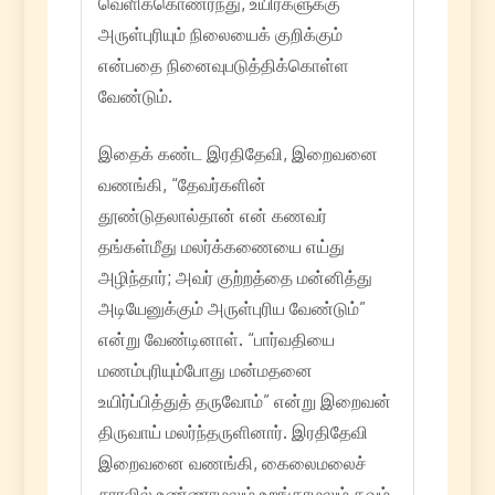
வெளிக்கொணர்ந்து, உயிர்களுக்கு
அருள்புரியும் நிலையைக் குறிக்கும்
என்பதை நினைவுபடுத்திக்கொள்ள
வேண்டும்.
இதைக் கண்ட இரதிதேவி, இறைவனை
வணங்கி, “தேவர்களின்
தூண்டுதலால்தான் என் கணவர்
தங்கள்மீது மலர்க்கணையை எய்து
அழிந்தார்; அவர் குற்றத்தை மன்னித்து
அடியேனுக்கும் அருள்புரிய வேண்டும்”
என்று வேண்டினாள். “பார்வதியை
மணம்புரியும்போது மன்மதனை
உயிர்ப்பித்துத் தருவோம்” என்று இறைவன்
திருவாய் மலர்ந்தருளினார். இரதிதேவி
இறைவனை வணங்கி, கைலைமலைச்
சாரலில் உண்ணாமலும் உறங்காமலும் தவம்