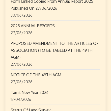
Form Linked Copied From Annual Report 2025
g
Published On 27/06/2026
30/06/2026
a
2025 ANNUAL REPORTS
t
27/06/2026
i
PROPOSED AMENDMENT TO THE ARTICLES OF
o
ASSOCIATION (TO BE TABLED AT THE 49TH
AGM)
n
27/06/2026
NOTICE OF THE 49TH AGM
27/06/2026
Tamil New Year 2026
13/04/2026
Status Of Land Survey