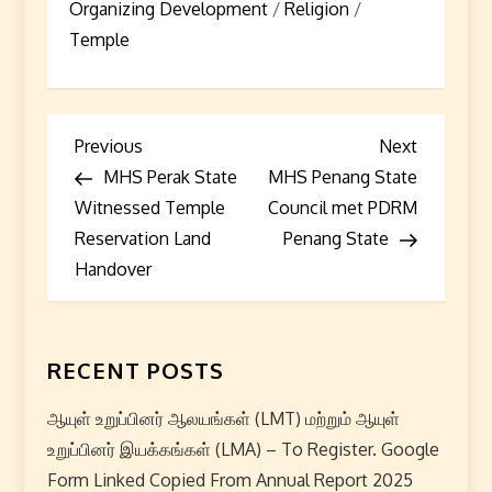
Organizing Development
/
Religion
/
Temple
P
Previous
Next
Previous
Next
Post
Post
MHS Perak State
MHS Penang State
o
Witnessed Temple
Council met PDRM
s
Reservation Land
Penang State
Handover
t
n
RECENT POSTS
a
ஆயுள் உறுப்பினர் ஆலயங்கள் (LMT) மற்றும் ஆயுள்
v
உறுப்பினர் இயக்கங்கள் (LMA) – To Register. Google
i
Form Linked Copied From Annual Report 2025