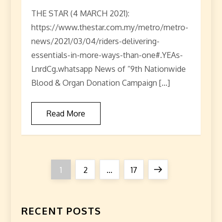
THE STAR (4 MARCH 2021):
https://www.thestar.com.my/metro/metro-
news/2021/03/04/riders-delivering-
essentials-in-more-ways-than-one#.YEAs-
LnrdCg.whatsapp News of “9th Nationwide
Blood & Organ Donation Campaign […]
Read More
P
Page
Page
Page
Next
1
2
…
17
o
page
s
RECENT POSTS