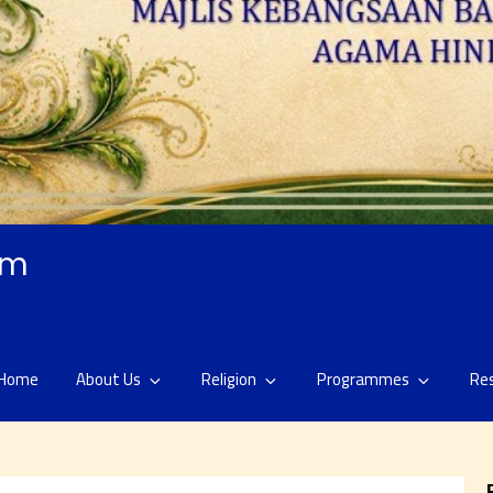
am
Home
About Us
Religion
Programmes
Re