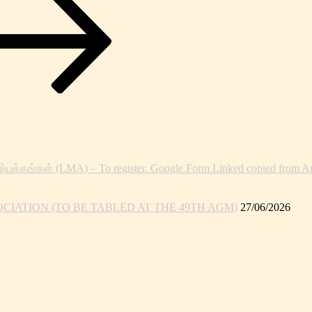
இயக்கங்கள் (LMA) – To register. Google Form Linked copied from An
IATION (TO BE TABLED AT THE 49TH AGM)
27/06/2026