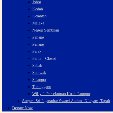
Johor
Kedah
Kelantan
Melaka
Negeri Sembilan
Pahang
Penang
Perak
Perlis – Closed
Sabah
Sarawak
Selangor
Terengganu
Wilayah Persekutuan Kuala Lumpur
Satguru Sri Jeganathar Swami Aathma Nilayam, Tapah
Donate Now