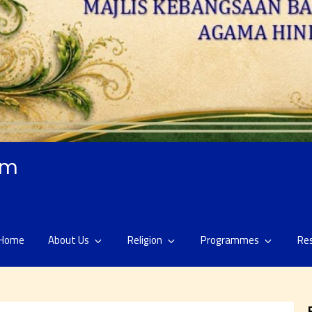
am
Home
About Us
Religion
Programmes
Re