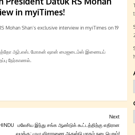
m President Datuk RS Mohan
view in myiTimes!
S Mohan Shan’s exclusive interview in myiTimes on 19
் டத்தோ ஆர்.எஸ். மோகன் ஷான் மைஐடைம்ஸ் இணையப்
றப்பு நேர்காணல்.
Next
Next
Post
 HINDU
மலேசிய இந்து சங்க ஆண்டுக் கூட்டத்திற்கு எதிரான
வழக்கு; முழு விசாரணை ஆகஸ்டு மாதம் நடைபெறும்!