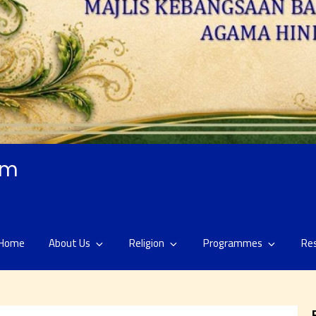
am
Home
About Us
Religion
Programmes
Re