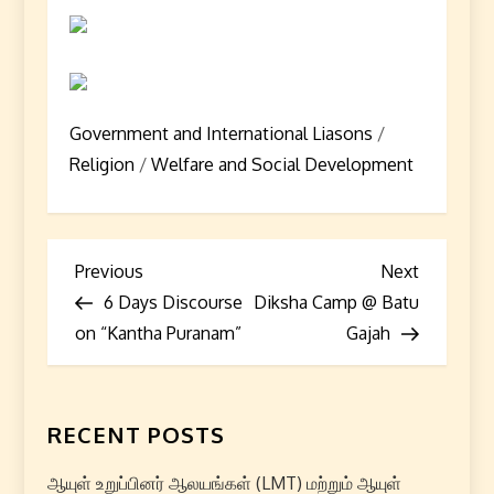
Government and International Liasons
/
Religion
/
Welfare and Social Development
P
Previous
Next
Previous
Next
Post
Post
6 Days Discourse
Diksha Camp @ Batu
o
on “Kantha Puranam”
Gajah
s
t
RECENT POSTS
n
ஆயுள் உறுப்பினர் ஆலயங்கள் (LMT) மற்றும் ஆயுள்