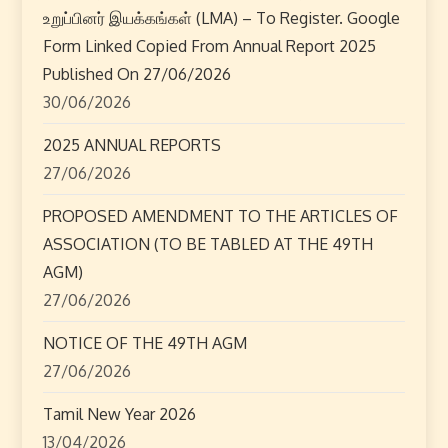
a
உறுப்பினர் இயக்கங்கள் (LMA) – To Register. Google
Form Linked Copied From Annual Report 2025
v
Published On 27/06/2026
i
30/06/2026
2025 ANNUAL REPORTS
g
27/06/2026
a
PROPOSED AMENDMENT TO THE ARTICLES OF
t
ASSOCIATION (TO BE TABLED AT THE 49TH
AGM)
i
27/06/2026
o
NOTICE OF THE 49TH AGM
n
27/06/2026
Tamil New Year 2026
13/04/2026