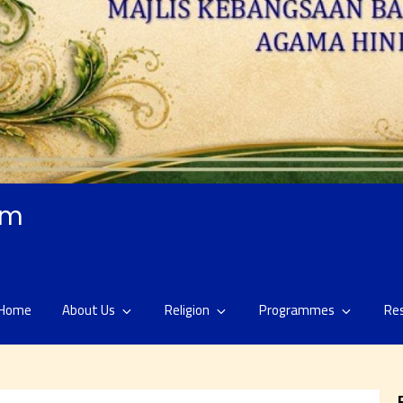
am
Home
About Us
Religion
Programmes
Re